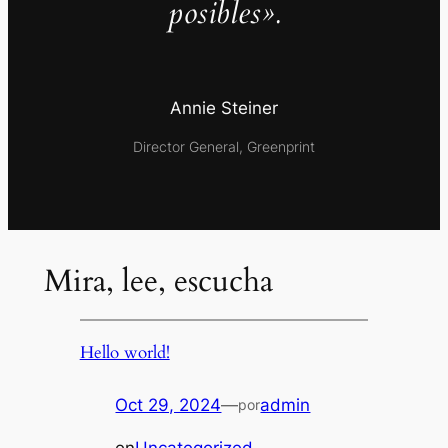
posibles».
Annie Steiner
Director General, Greenprint
Mira, lee, escucha
Hello world!
Oct 29, 2024
—
admin
por