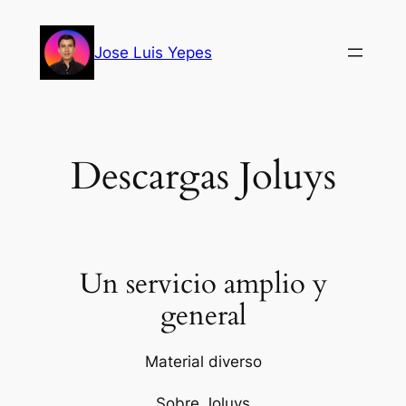
Saltar
al
Jose Luis Yepes
contenido
Descargas Joluys
Un servicio amplio y
general
Material diverso
Sobre Joluys